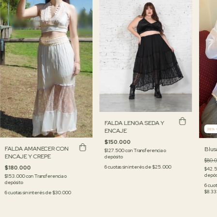
FALDA LENGA SEDA Y
38
%
ENCAJE
$150.000
FALDA AMANECER CON
Blus
$127.500
con
Transferencia o
ENCAJE Y CREPE
depósito
$80.
6
cuotas sin interés de
$25.000
$180.000
$42.
depós
$153.000
con
Transferencia o
depósito
6
cuot
$8.33
6
cuotas sin interés de
$30.000