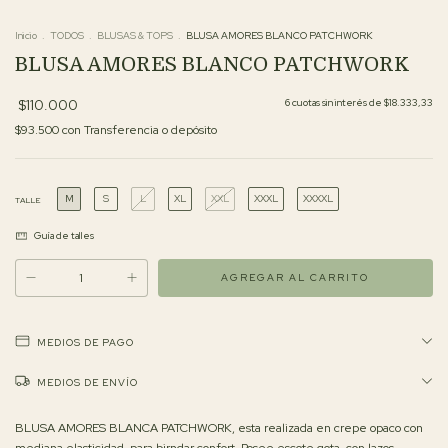
Inicio
.
TODOS
.
BLUSAS & TOPS
.
BLUSA AMORES BLANCO PATCHWORK
BLUSA AMORES BLANCO PATCHWORK
$110.000
6
cuotas sin interés de
$18.333,33
$93.500
con
Transferencia o depósito
M
S
L
XL
XXL
XXXL
XXXXL
TALLE
Guía de talles
MEDIOS DE PAGO
MEDIOS DE ENVÍO
BLUSA AMORES BLANCA PATCHWORK, esta realizada en crepe opaco con
mediana elasticidad, para birndar confort. Posee escote gota, con lazos,