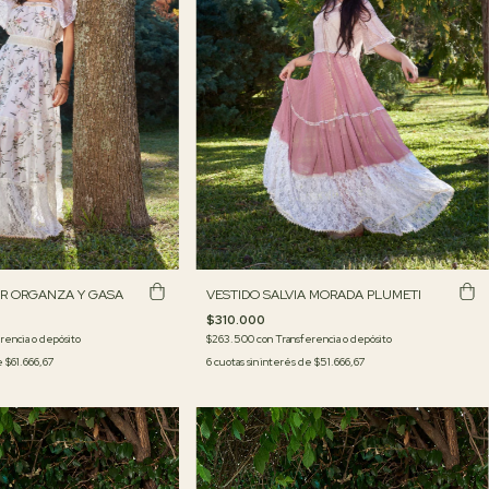
R ORGANZA Y GASA
VESTIDO SALVIA MORADA PLUMETI
$310.000
rencia o depósito
$263.500
con
Transferencia o depósito
de
$61.666,67
6
cuotas sin interés de
$51.666,67