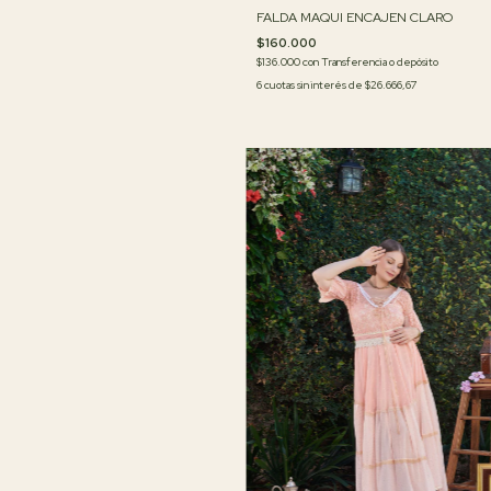
FALDA MAQUI ENCAJEN CLARO
$160.000
$136.000
con
Transferencia o depósito
6
cuotas sin interés de
$26.666,67