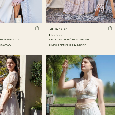
FALDA YATAY
$160.000
$136.000
con
Transferencia o depósito
rencia o depósito
6
cuotas sin interés de
$26.666,67
de
$30.000