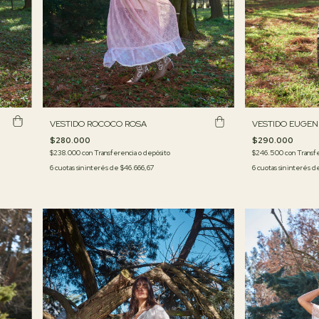
VESTIDO EUGEN
VESTIDO ROCOCO ROSA
$290.000
$280.000
$246.500
con
Transfe
$238.000
con
Transferencia o depósito
6
cuotas sin interés 
6
cuotas sin interés de
$46.666,67