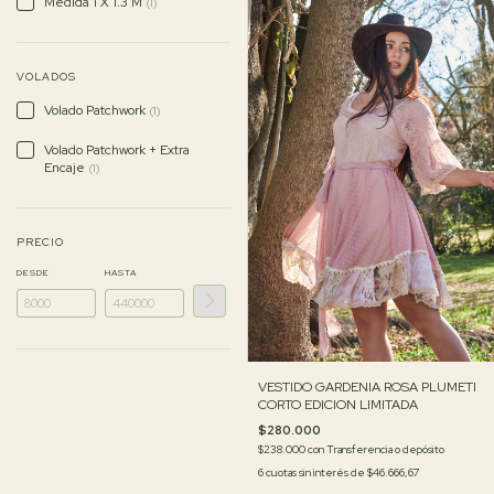
Medida 1 X 1.3 M
(1)
VOLADOS
Volado Patchwork
(1)
Volado Patchwork + Extra
Encaje
(1)
PRECIO
DESDE
HASTA
VESTIDO GARDENIA ROSA PLUMETI
CORTO EDICION LIMITADA
$280.000
$238.000
con
Transferencia o depósito
6
cuotas sin interés de
$46.666,67