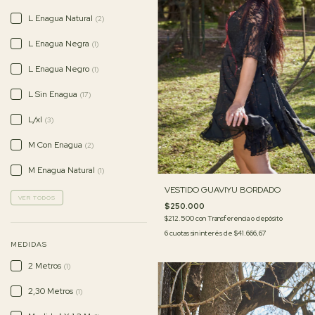
L Enagua Natural
(2)
L Enagua Negra
(1)
L Enagua Negro
(1)
L Sin Enagua
(17)
L/xl
(3)
M Con Enagua
(2)
M Enagua Natural
(1)
VESTIDO GUAVIYU BORDADO
VER TODOS
$250.000
$212.500
con
Transferencia o depósito
6
cuotas sin interés de
$41.666,67
MEDIDAS
2 Metros
(1)
2,30 Metros
(1)