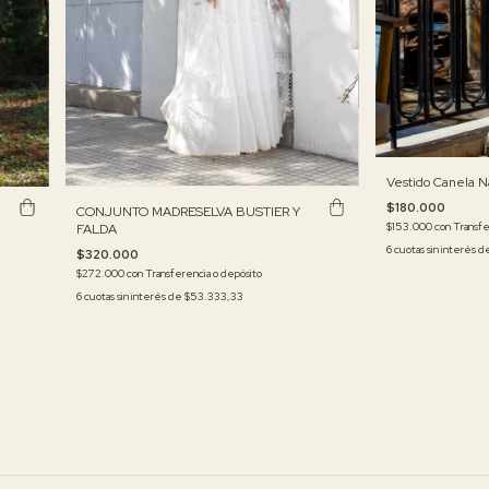
Vestido Canela N
$180.000
CONJUNTO MADRESELVA BUSTIER Y
$153.000
con
Transfe
FALDA
6
cuotas sin interés 
$320.000
$272.000
con
Transferencia o depósito
6
cuotas sin interés de
$53.333,33