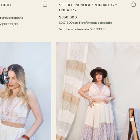
 CORTO
VESTIDO NENUFAR BORDADOS Y
ENCAJES
$350.000
rencia o depósito
$297.500
con
Transferencia o depósito
de
$38.333,33
6
cuotas sin interés de
$58.333,33