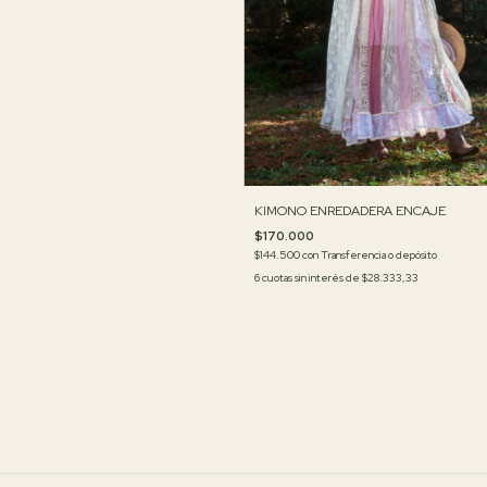
KIMONO ENREDADERA ENCAJE
$170.000
$144.500
con
Transferencia o depósito
6
cuotas sin interés de
$28.333,33