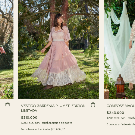
COMPOSE MAQU
VESTIDO GARDENIA PLUMETI EDICION
LIMITADA
$243.000
$310.000
$206.550
con
Transf
$263.500
con
Transferencia o depósito
6
cuotas sin interés 
6
cuotas sin interés de
$51.666,67