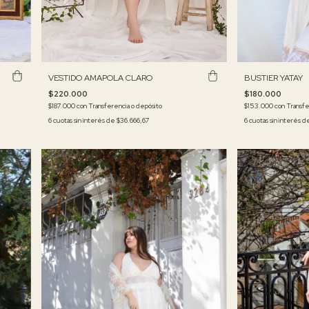
BUSTIER YATAY
VESTIDO AMAPOLA CLARO
$180.000
$220.000
$153.000
con
Transfe
$187.000
con
Transferencia o depósito
6
cuotas sin interés 
6
cuotas sin interés de
$36.666,67