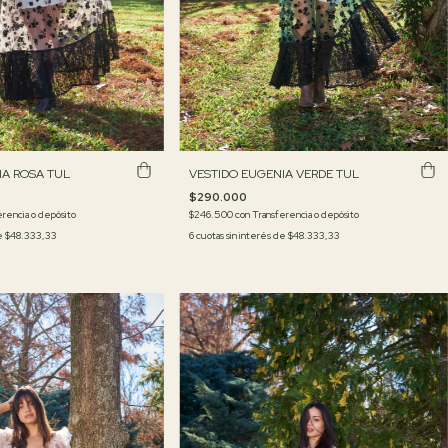
IA ROSA TUL
VESTIDO EUGENIA VERDE TUL
$290.000
rencia o depósito
$246.500
con
Transferencia o depósito
de
$48.333,33
6
cuotas sin interés de
$48.333,33