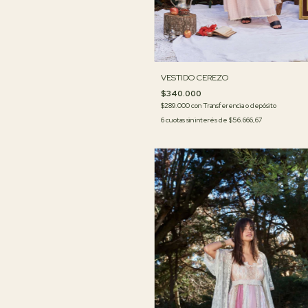
VESTIDO CEREZO
$340.000
$289.000
con
Transferencia o depósito
6
cuotas sin interés de
$56.666,67