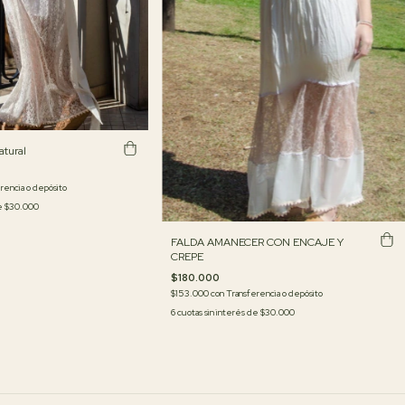
atural
rencia o depósito
de
$30.000
FALDA AMANECER CON ENCAJE Y
CREPE
$180.000
$153.000
con
Transferencia o depósito
6
cuotas sin interés de
$30.000