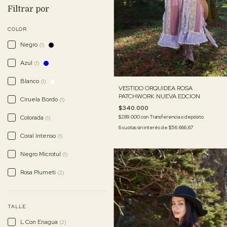
Filtrar por
COLOR
Negro
(1)
Azul
(1)
Blanco
(1)
VESTIDO ORQUIDEA ROSA
PATCHWORK NUEVA EDCION
Ciruela Bordo
(1)
$340.000
$289.000
con
Transferencia o depósito
Colorada
(1)
6
cuotas sin interés de
$56.666,67
Coral Intenso
(1)
Negro Microtul
(1)
Rosa Plumeti
(2)
TALLE
L Con Enagua
(2)