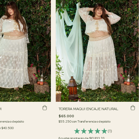
TORERA MAQUI ENCAJE NATURAL
I
$65.000
$55.250
con
Transferencia o depósito
erencia o depósito
de
$40.500
(1)
6
cuotas sin interés de
$10.833,33