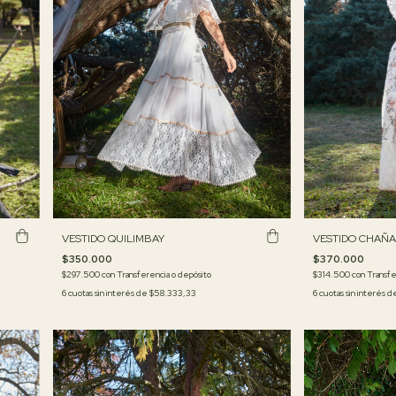
VESTIDO CHAÑA
VESTIDO QUILIMBAY
$370.000
$350.000
$314.500
con
Transfe
$297.500
con
Transferencia o depósito
6
cuotas sin interés 
6
cuotas sin interés de
$58.333,33