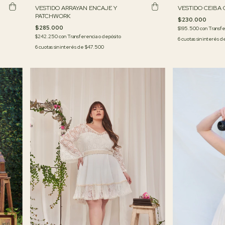
VESTIDO CEIBA
VESTIDO ARRAYAN ENCAJE Y
PATCHWORK
$230.000
$285.000
$195.500
con
Transfe
$242.250
con
Transferencia o depósito
6
cuotas sin interés 
6
cuotas sin interés de
$47.500