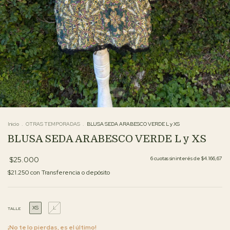
Inicio
.
OTRAS TEMPORADAS
.
BLUSA SEDA ARABESCO VERDE L y XS
BLUSA SEDA ARABESCO VERDE L y XS
$25.000
6
cuotas sin interés de
$4.166,67
$21.250
con
Transferencia o depósito
XS
L
TALLE
¡No te lo pierdas, es el último!