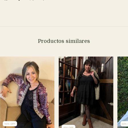
Productos similares
50
%
OFF
33
%
19
%
OFF