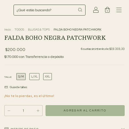
0
Inicio
.
TODOS
.
BLUSAS & TOPS
.
FALDA BOHO NEGRA PATCHWORK
FALDA BOHO NEGRA PATCHWORK
$200.000
6
cuotas sin interés de
$33.333,33
$170.000
con
Transferencia o depósito
S/M
L/XL
XXL
TALLE
Guía de talles
¡No te lo pierdas, es el último!