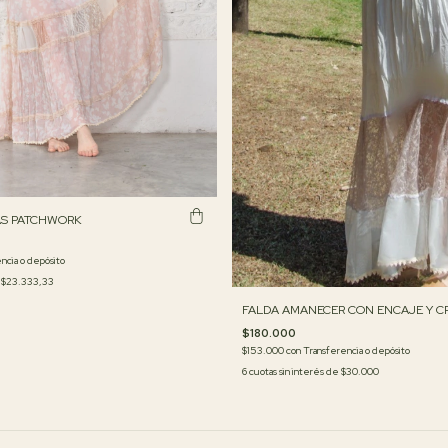
AS PATCHWORK
ncia o depósito
e
$23.333,33
FALDA AMANECER CON ENCAJE Y C
$180.000
$153.000
con
Transferencia o depósito
6
cuotas sin interés de
$30.000