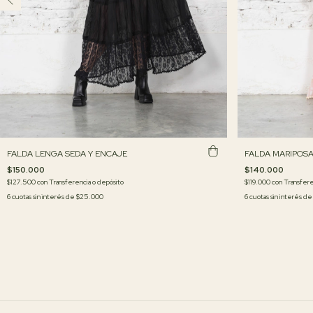
FALDA LENGA SEDA Y ENCAJE
FALDA MARIPOS
$150.000
$140.000
$127.500
con
Transferencia o depósito
$119.000
con
Transfere
6
cuotas sin interés de
$25.000
6
cuotas sin interés d