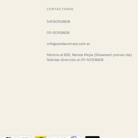
CONTACTÁNOS
541150158608
011-50158608
info@carolacornejo.com.ar
Moreno al 600, Ramos Mejía (Showroom previa cita)
Solicitar dirección al 011-50158608