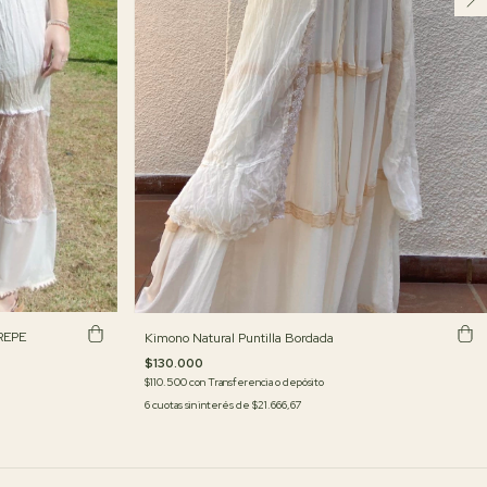
REPE
Kimono Natural Puntilla Bordada
$130.000
$110.500
con
Transferencia o depósito
6
cuotas sin interés de
$21.666,67