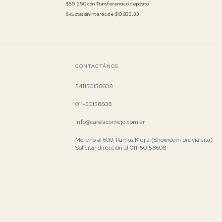
$55.250
con
Transferencia o depósito
6
cuotas sin interés de
$10.833,33
CONTACTÁNOS
541150158608
011-50158608
info@carolacornejo.com.ar
Moreno al 600, Ramos Mejía (Showroom previa cita)
Solicitar dirección al 011-50158608