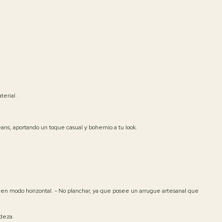
terial .
jeans, aportando un toque casual y bohemio a tu look.
o en modo horizontal. - No planchar, ya que posee un arrugue artesanal que
deza.