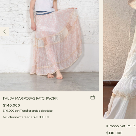
FALDA MARIPOSAS PATCHWORK
$140.000
$119.000
con
Transferencia o depósito
6
cuotas sin interés de
$23.333,33
Kimono Natural Pu
$130.000