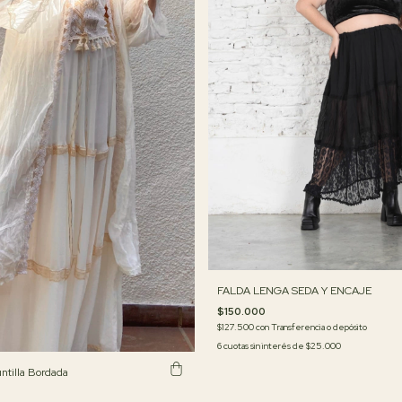
FALDA LENGA SEDA Y ENCAJE
$150.000
$127.500
con
Transferencia o depósito
6
cuotas sin interés de
$25.000
ntilla Bordada