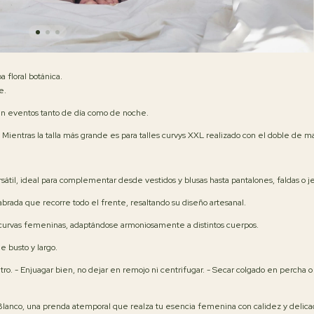
 floral botánica.
e.
 en eventos tanto de día como de noche.
 Mientras la talla más grande es para talles curvys XXL realizado con el doble de ma
ersátil, ideal para complementar desde vestidos y blusas hasta pantalones, faldas o 
labrada que recorre todo el frente, resaltando su diseño artesanal.
curvas femeninas, adaptándose armoniosamente a distintos cuerpos.
e busto y largo.
tro. - Enjuagar bien, no dejar en remojo ni centrifugar. - Secar colgado en percha 
Blanco, una prenda atemporal que realza tu esencia femenina con calidez y delica