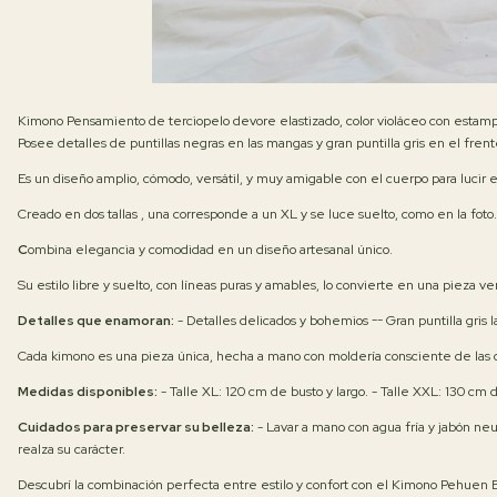
Kimono Pensamiento de terciopelo devore elastizado, color violáceo con estampa
Posee detalles de puntillas negras en las mangas y gran puntilla gris en el frent
Es un diseño amplio, cómodo, versátil, y muy amigable con el cuerpo para lucir
Creado en dos tallas , una corresponde a un XL y se luce suelto, como en la foto.
C
ombina elegancia y comodidad en un diseño artesanal único.
Su estilo libre y suelto, con líneas puras y amables, lo convierte en una pieza v
Detalles que enamoran:
- Detalles delicados y bohemios -- Gran puntilla gris 
Cada kimono es una pieza única, hecha a mano con moldería consciente de las 
Medidas disponibles:
- Talle XL: 120 cm de busto y largo. - Talle XXL: 130 cm d
Cuidados para preservar su belleza:
- Lavar a mano con agua fría y jabón neu
realza su carácter.
Descubrí la combinación perfecta entre estilo y confort con el Kimono Pehuen 