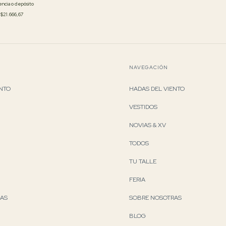
ncia o depósito
e
$21.666,67
NAVEGACIÓN
ENTO
HADAS DEL VIENTO
VESTIDOS
NOVIAS & XV
TODOS
TU TALLE
FERIA
RAS
SOBRE NOSOTRAS
BLOG