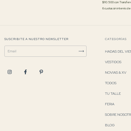
$110.500
con
Transfere
6
cuotas sin interés d
SUSCRIBITE A NUESTRO NEWSLETTER
CATEGORÍAS
HADAS DEL VI
VESTIDOS
NOVIAS & XV
TODOS
TU TALLE
FERIA
SOBRE NOSOT
BLOG