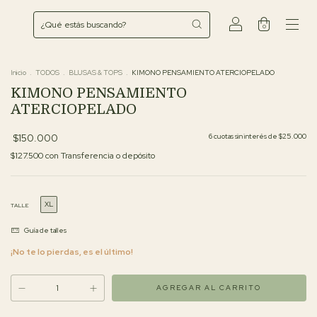
0
Inicio
.
TODOS
.
BLUSAS & TOPS
.
KIMONO PENSAMIENTO ATERCIOPELADO
KIMONO PENSAMIENTO
ATERCIOPELADO
$150.000
6
cuotas sin interés de
$25.000
$127.500
con
Transferencia o depósito
XL
TALLE
Guía de talles
¡No te lo pierdas, es el último!