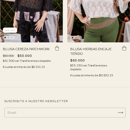
38
%
OFF
BLUSA CEREZA PATCHWORK
BLUSA HIERBAS ENCAJE
TEÑIDO
$80.000
$50.000
$65.000
$42.500
con
Transferencia o depósito
$55.250
con
Transferencia o
6
cuotas sin interés de
$8.333,33
depósito
6
cuotas sin interés de
$10.833,33
SUSCRIBITE A NUESTRO NEWSLETTER