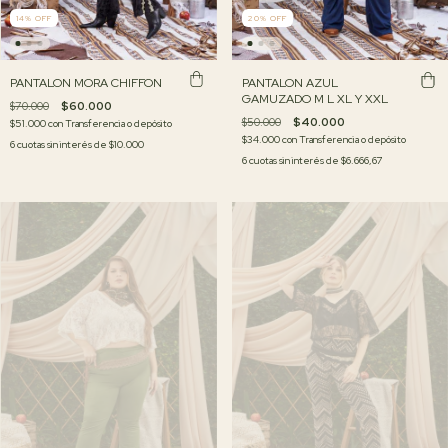
14
%
OFF
20
%
OFF
PANTALON MORA CHIFFON
PANTALON AZUL
GAMUZADO M L XL Y XXL
$70.000
$60.000
$50.000
$40.000
$51.000
con
Transferencia o depósito
$34.000
con
Transferencia o depósito
6
cuotas sin interés de
$10.000
6
cuotas sin interés de
$6.666,67