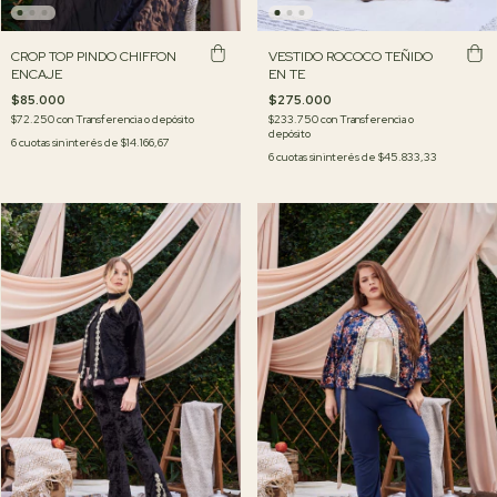
CROP TOP PINDO CHIFFON
VESTIDO ROCOCO TEÑIDO
ENCAJE
EN TE
$85.000
$275.000
$72.250
con
Transferencia o depósito
$233.750
con
Transferencia o
depósito
6
cuotas sin interés de
$14.166,67
6
cuotas sin interés de
$45.833,33