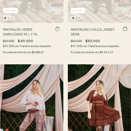
20
%
OFF
17
%
OFF
PANTALON VERDE
PANTALON CHILCA JERSEY
GAMUZADO M L Y XL
SEDA
$50.000
$40.000
$60.000
$50.000
$34.000
con
Transferencia o depósito
$42.500
con
Transferencia o depósito
6
cuotas sin interés de
$6.666,67
6
cuotas sin interés de
$8.333,33