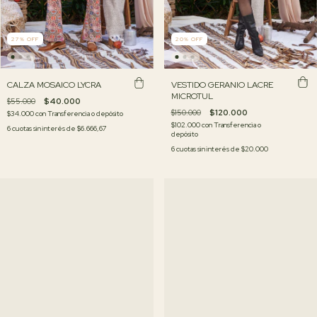
20
%
OFF
27
%
OFF
VESTIDO GERANIO LACRE
CALZA MOSAICO LYCRA
MICROTUL
$55.000
$40.000
$150.000
$120.000
$34.000
con
Transferencia o depósito
$102.000
con
Transferencia o
6
cuotas sin interés de
$6.666,67
depósito
6
cuotas sin interés de
$20.000