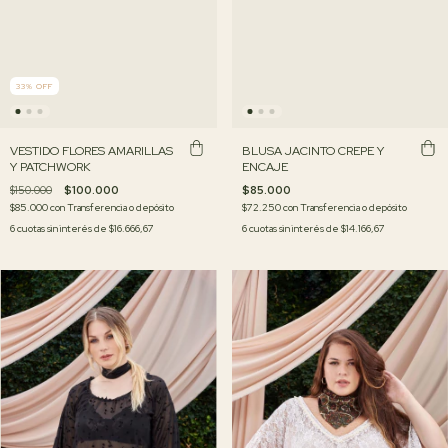
33
%
OFF
VESTIDO FLORES AMARILLAS
BLUSA JACINTO CREPE Y
Y PATCHWORK
ENCAJE
$150.000
$100.000
$85.000
$85.000
con
Transferencia o depósito
$72.250
con
Transferencia o depósito
6
cuotas sin interés de
$16.666,67
6
cuotas sin interés de
$14.166,67