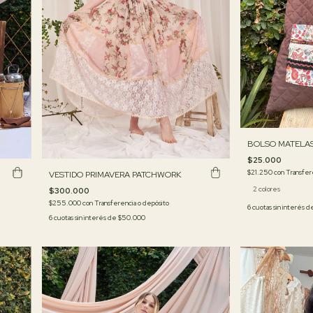
BOLSO MATELAS
$25.000
$21.250
con
Transfer
VESTIDO PRIMAVERA PATCHWORK
2 colores
$300.000
$255.000
con
Transferencia o depósito
6
cuotas sin interés 
6
cuotas sin interés de
$50.000