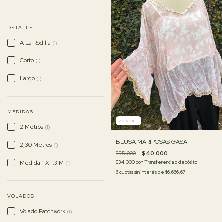
DETALLE
A La Rodilla
(1)
Corto
(1)
Largo
(1)
MEDIDAS
27
%
OFF
2 Metros
(1)
BLUSA MARIPOSAS GASA
2,30 Metros
(1)
$55.000
$40.000
Medida 1 X 1.3 M
$34.000
con
Transferencia o depósito
(1)
6
cuotas sin interés de
$6.666,67
VOLADOS
Volado Patchwork
(1)