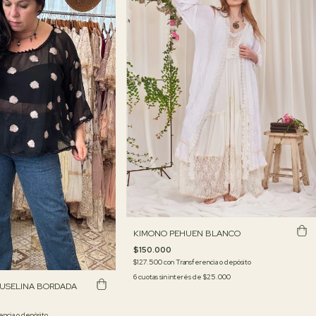
KIMONO PEHUEN BLANCO
$150.000
$127.500
con
Transferencia o depósito
6
cuotas sin interés de
$25.000
USELINA BORDADA
encia o depósito