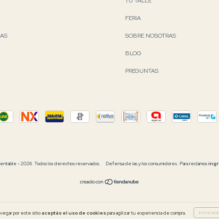
TU TALLE
FERIA
RAS
SOBRE NOSOTRAS
BLOG
PREGUNTAS
able - 2026. Todos los derechos reservados.
Defensa de las y los consumidores. Para reclamos
ingr
avegar por este sitio
aceptás el uso de cookies
para agilizar tu experiencia de compra.
ENTENDI