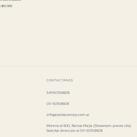
de
$10.000
CONTACTÁNOS
541150158608
011-50158608
info@carolacornejo.com.ar
Moreno al 600, Ramos Mejía (Showroom previa cita)
Solicitar dirección al 011-50158608