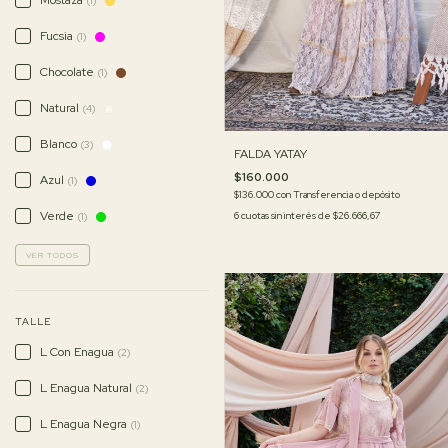
Mostaza
(1)
Fucsia
(1)
Chocolate
(1)
Natural
(4)
Blanco
(3)
FALDA YATAY
$160.000
Azul
(1)
$136.000
con
Transferencia o depósito
Verde
6
cuotas sin interés de
$26.666,67
(1)
VER TODOS
TALLE
L Con Enagua
(2)
L Enagua Natural
(2)
L Enagua Negra
(1)