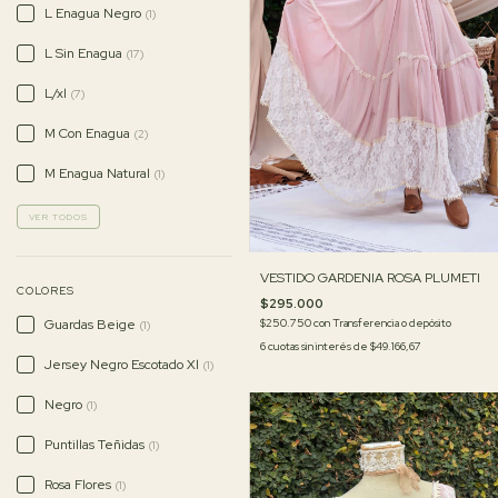
L Enagua Negro
(1)
L Sin Enagua
(17)
L/xl
(7)
M Con Enagua
(2)
M Enagua Natural
(1)
VER TODOS
VESTIDO GARDENIA ROSA PLUMETI
COLORES
$295.000
Guardas Beige
$250.750
con
Transferencia o depósito
(1)
6
cuotas sin interés de
$49.166,67
Jersey Negro Escotado Xl
(1)
Negro
(1)
Puntillas Teñidas
(1)
Rosa Flores
(1)