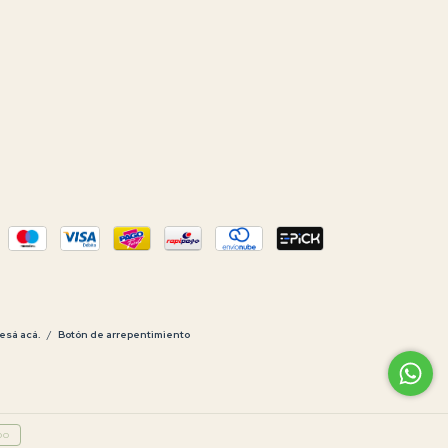
esá acá.
/
Botón de arrepentimiento
DO