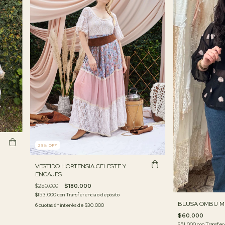
28
%
OFF
VESTIDO HORTENSIA CELESTE Y
ENCAJES
$250.000
$180.000
$153.000
con
Transferencia o depósito
BLUSA OMBU M
6
cuotas sin interés de
$30.000
$60.000
$51.000
con
Transfer