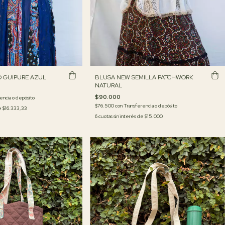
BLUSA NEW SEMILLA PATCHWORK
 GUIPURE AZUL
NATURAL
$90.000
encia o depósito
$76.500
con
Transferencia o depósito
de
$16.333,33
6
cuotas sin interés de
$15.000