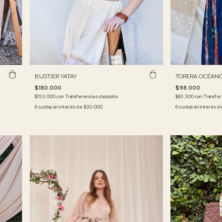
TORERA OCÉANO
BUSTIER YATAY
$98.000
$180.000
$83.300
con
Transfer
$153.000
con
Transferencia o depósito
6
cuotas sin interés 
6
cuotas sin interés de
$30.000