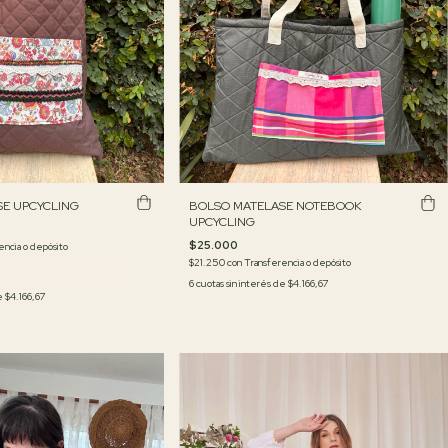
E UPCYCLING
BOLSO MATELASE NOTEBOOK
UPCYCLING
$25.000
encia o depósito
$21.250
con
Transferencia o depósito
6
cuotas sin interés de
$4.166,67
de
$4.166,67