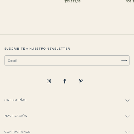
$53.333,33
$53.
SUSCRIBITE A NUESTRO NEWSLETTER
CATEGORÍAS
NAVEGACIÓN
CONTACTÁNOS