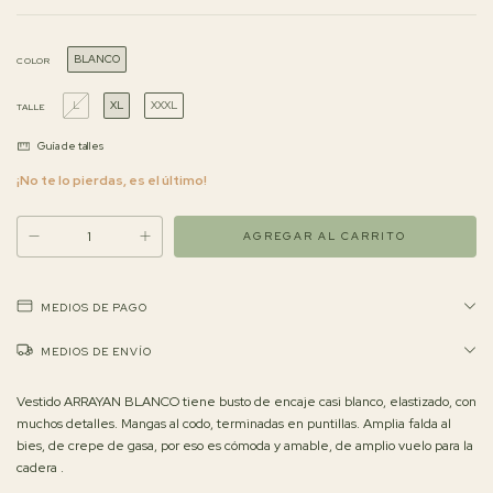
BLANCO
COLOR
L
XL
XXXL
TALLE
Guía de talles
¡No te lo pierdas, es el último!
MEDIOS DE PAGO
MEDIOS DE ENVÍO
Vestido ARRAYAN BLANCO tiene busto de encaje casi blanco, elastizado, con
muchos detalles. Mangas al codo, terminadas en puntillas. Amplia falda al
bies, de crepe de gasa, por eso es cómoda y amable, de amplio vuelo para la
cadera .