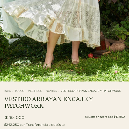
Inicio
.
TODOS
.
VESTIDOS
.
NOVIAS
.
VESTIDO ARRAYAN ENCAJE Y PATCHWORK
VESTIDO ARRAYAN ENCAJE Y
PATCHWORK
$285.000
6
cuotas sin interés de
$47.500
$242.250
con
Transferencia o depósito