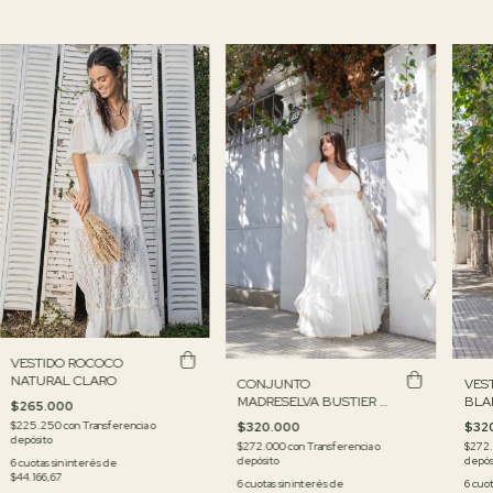
VESTIDO ROCOCO
NATURAL CLARO
CONJUNTO
VES
MADRESELVA BUSTIER Y
BLA
$265.000
FALDA
$225.250
con
Transferencia o
$320.000
$32
depósito
$272.000
con
Transferencia o
$272
depósito
depós
6
cuotas sin interés de
$44.166,67
6
cuotas sin interés de
6
cuot