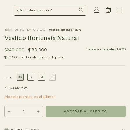
0
Inicio
.
OTRAS TEMPORADAS
.
Vestido Hortensia Natural
Vestido Hortensia Natural
$240.000
$180.000
6
cuotas sin interés de
$30.000
$153.000
con
Transferencia o depósito
XS
S
M
L
TALLE
Guía de talles
¡No te lo pierdas, es el último!