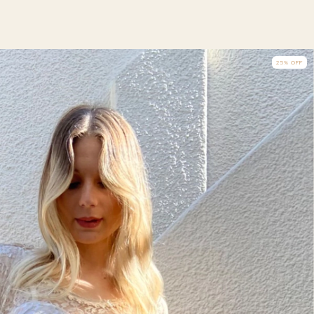
25
%
OFF