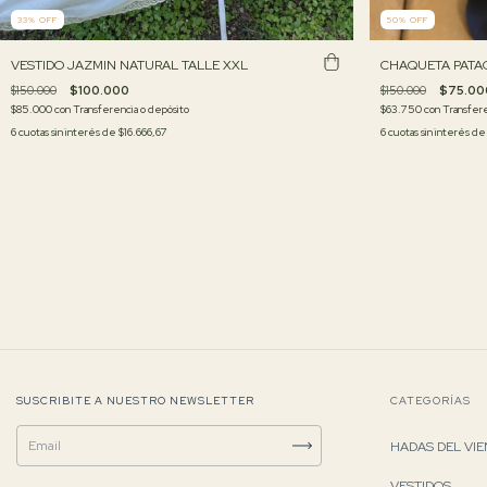
33
%
OFF
50
%
OFF
VESTIDO JAZMIN NATURAL TALLE XXL
CHAQUETA PATA
$150.000
$100.000
$150.000
$75.00
$85.000
con
Transferencia o depósito
$63.750
con
Transfere
6
cuotas sin interés de
$16.666,67
6
cuotas sin interés d
SUSCRIBITE A NUESTRO NEWSLETTER
CATEGORÍAS
HADAS DEL VI
VESTIDOS