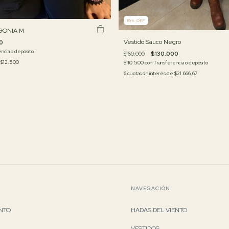
19
%
OFF
GONIA M
Vestido Sauco Negro
0
ncia o depósito
$160.000
$130.000
e
$12.500
$110.500
con
Transferencia o depósito
6
cuotas sin interés de
$21.666,67
NAVEGACIÓN
ENTO
HADAS DEL VIENTO
VESTIDOS