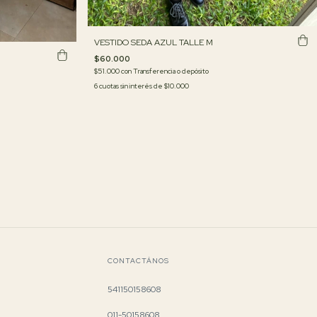
VESTIDO SEDA AZUL TALLE M
$60.000
$51.000
con
Transferencia o depósito
6
cuotas sin interés de
$10.000
CONTACTÁNOS
541150158608
011-50158608