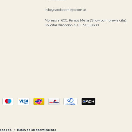
info@carolacornejo.com.ar
Moreno al 600, Ramos Mejía (Showroom previa cita)
Solicitar dirección al 011-50158608
esá acá.
/
Botón de arrepentimiento