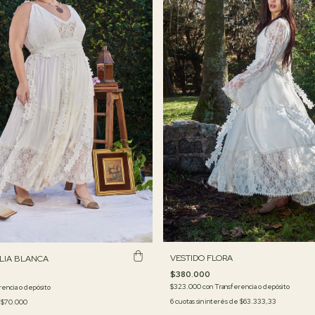
VESTIDO FLORA
LIA BLANCA
$380.000
$323.000
con
Transferencia o depósito
rencia o depósito
6
cuotas sin interés de
$63.333,33
e
$70.000