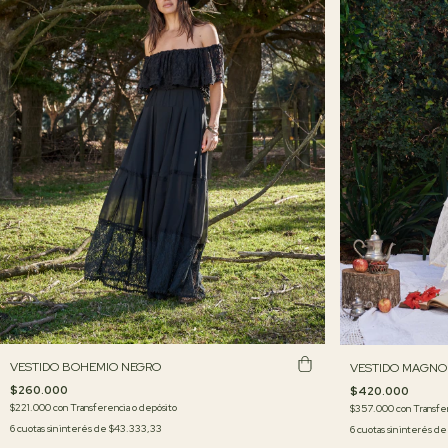
VESTIDO BOHEMIO NEGRO
VESTIDO MAGNO
$260.000
$420.000
$221.000
con
Transferencia o depósito
$357.000
con
Transfe
6
cuotas sin interés de
$43.333,33
6
cuotas sin interés d