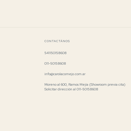
CONTACTÁNOS
541150158608
011-50158608
info@carolacornejo.com.ar
Moreno al 600, Ramos Mejía (Showroom previa cita)
Solicitar dirección al 011-50158608