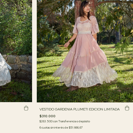
VESTIDO GARDENIA PLUMETI EDICION LIMITADA
$310.000
$263.500
con
Transferencia o depósito
6
cuotas sin interés de
$51.666,67