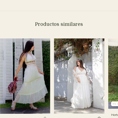
Productos similares
15
%
Hort