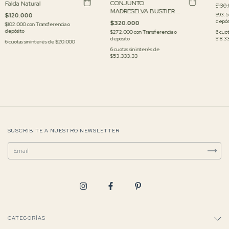
CONJUNTO
Falda Natural
$130.
MADRESELVA BUSTIER Y
$93.
$120.000
FALDA
depós
$320.000
$102.000
con
Transferencia o
depósito
6
cuot
$272.000
con
Transferencia o
$18.3
depósito
6
cuotas sin interés de
$20.000
6
cuotas sin interés de
$53.333,33
SUSCRIBITE A NUESTRO NEWSLETTER
CATEGORÍAS