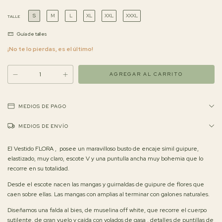
S
M
L
XL
XXL
XXXL
TALLE
Guía de talles
¡No te lo pierdas, es el último!
MEDIOS DE PAGO
MEDIOS DE ENVÍO
El Vestido FLORA , posee un maravilloso busto de encaje símil guipure,
elastizado, muy claro, escote V y una puntulla ancha muy bohemia que lo
recorre en su totalidad.
Desde el escote nacen las mangas y guirnaldas de guipure de flores que
caen sobre ellas. Las mangas con amplias al terminar con galones naturales.
Diseñamos una falda al bies, de muselina off white, que recorre el cuerpo
sutilente, de gran vuelo y caída con volados de gasa , detalles de puntillas de