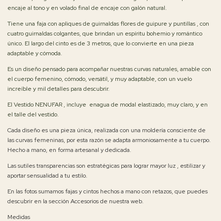
encaje al tono y en volado final de encaje con galón natural.
Tiene una faja con apliques de guirnaldas flores de guipure y puntillas , con
cuatro guirnaldas colgantes, que brindan un espíritu bohemio y romántico
único. El largo del cinto es de 3 metros, que lo convierte en una pieza
adaptable y cómoda.
Es un diseño pensado para acompañar nuestras curvas naturales, amable con
el cuerpo femenino, cómodo, versátil, y muy adaptable, con un vuelo
increíble y mil detalles para descubrir.
El Vestido NENUFAR , incluye enagua de modal elastizado, muy claro, y en
el talle del vestido.
Cada diseño es una pieza única, realizada con una moldería consciente de
las curvas femeninas, por esta razón se adapta armoniosamente a tu cuerpo.
Hecho a mano, en forma artesanal y dedicada.
Las sutiles transparencias son estratégicas para lograr mayor luz , estilizar y
aportar sensualidad a tu estilo.
En las fotos sumamos fajas y cintos hechos a mano con retazos, que puedes
descubrir en la sección Accesorios de nuestra web.
Medidas