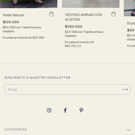
VESTIDO AMBAR CON
Falda Natural
BUSTIER
$120.000
Bust
$260.000
$102.000
con
Transferencia o
$60
depósito
$221.000
con
Transferencia o
$51.
depósito
6
cuotas sin interés de
$20.000
depós
6
cuotas sin interés de
6
cuot
$43.333,33
SUSCRIBITE A NUESTRO NEWSLETTER
CATEGORÍAS