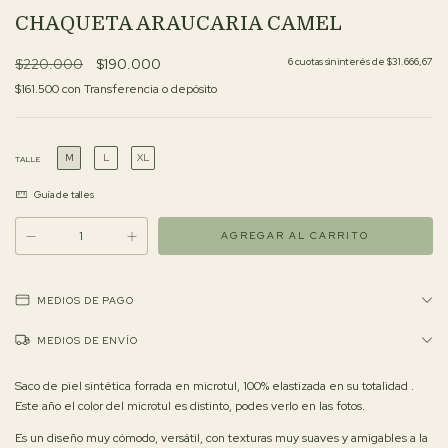
CHAQUETA ARAUCARIA CAMEL
$220.000
$190.000
6
cuotas sin interés de
$31.666,67
$161.500
con
Transferencia o depósito
M
L
XL
TALLE
Guía de talles
MEDIOS DE PAGO
MEDIOS DE ENVÍO
Saco de piel sintética forrada en microtul, 100% elastizada en su totalidad .
Este año el color del microtul es distinto, podes verlo en las fotos.
Es un diseño muy cómodo, versátil, con texturas muy suaves y amigables a la