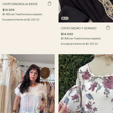
CINTO MAGNOLIA BEIGE
$14.000
$11.900
con
Transferencia o depósito
6
cuotas sin interés de
$2.333,33
CINTO NEGRO Y DORADO
$14.000
$11.900
con
Transferencia o depósito
6
cuotas sin interés de
$2.333,33