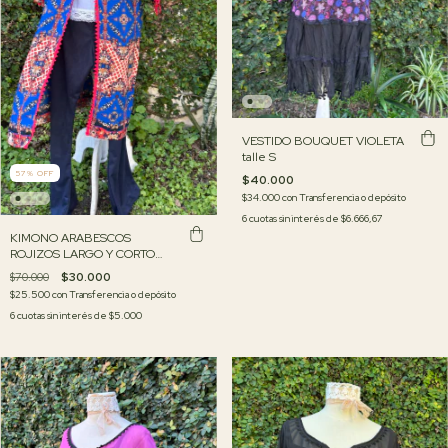
VESTIDO BOUQUET VIOLETA
talle S
57
%
OFF
$40.000
$34.000
con
Transferencia o depósito
6
cuotas sin interés de
$6.666,67
KIMONO ARABESCOS
ROJIZOS LARGO Y CORTO
TALLES M Y L
$70.000
$30.000
$25.500
con
Transferencia o depósito
6
cuotas sin interés de
$5.000