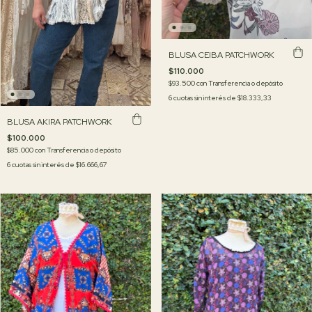
BLUSA CEIBA PATCHWORK
$110.000
$93.500
con
Transferencia o depósito
6
cuotas sin interés de
$18.333,33
BLUSA AKIRA PATCHWORK
$100.000
$85.000
con
Transferencia o depósito
6
cuotas sin interés de
$16.666,67