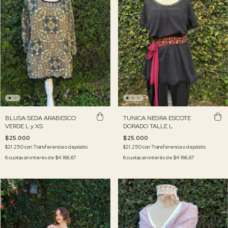
BLUSA SEDA ARABESCO
TUNICA NEGRA ESCOTE
VERDE L y XS
DORADO TALLE L
$25.000
$25.000
$21.250
con
Transferencia o depósito
$21.250
con
Transferencia o depósito
6
cuotas sin interés de
$4.166,67
6
cuotas sin interés de
$4.166,67