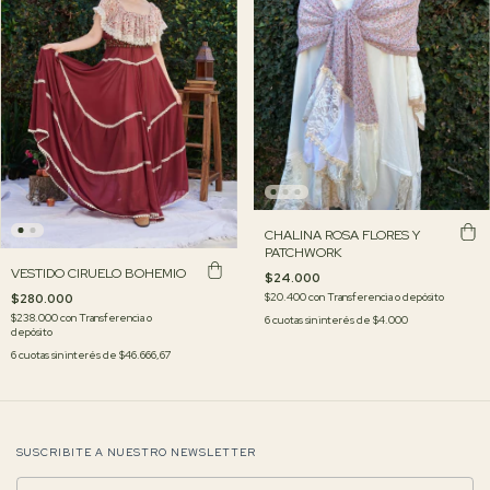
CHALINA ROSA FLORES Y
PATCHWORK
VESTIDO CIRUELO BOHEMIO
$24.000
$20.400
con
Transferencia o depósito
$280.000
$238.000
con
Transferencia o
6
cuotas sin interés de
$4.000
depósito
6
cuotas sin interés de
$46.666,67
SUSCRIBITE A NUESTRO NEWSLETTER