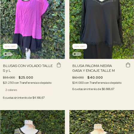
55
%
OFF
33
%
OFF
BLUSAS CON VOLADO TALLE
BLUSA PALOMA NEGRA
S y L
GASA Y ENCAJE TALLE M
$55.000
$25.000
$60.000
$40.000
$21.250
con
Transferencia o depósito
$34.000
con
Transferencia o depósito
6
cuotas sin interés de
$6.666,67
2 colores
6
cuotas sin interés de
$4.166,67