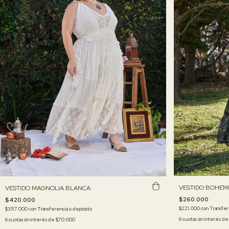
VESTIDO BOHEM
VESTIDO MAGNOLIA BLANCA
$260.000
$420.000
$221.000
con
Transfer
$357.000
con
Transferencia o depósito
6
cuotas sin interés d
6
cuotas sin interés de
$70.000