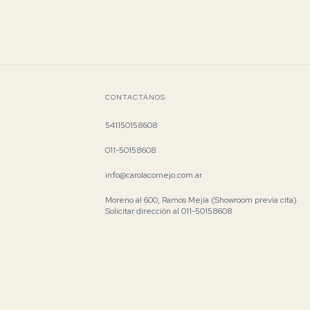
CONTACTÁNOS
541150158608
011-50158608
info@carolacornejo.com.ar
Moreno al 600, Ramos Mejía (Showroom previa cita)
Solicitar dirección al 011-50158608