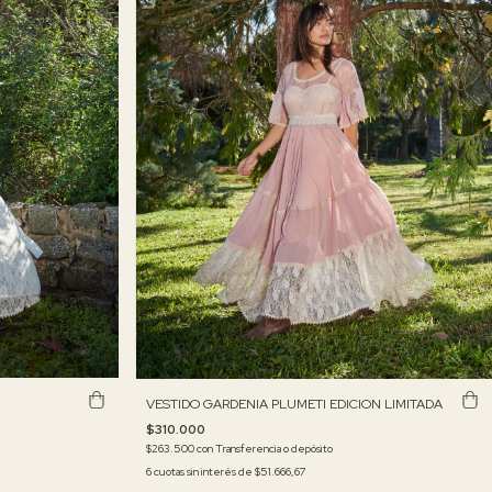
VESTIDO GARDENIA PLUMETI EDICION LIMITADA
$310.000
$263.500
con
Transferencia o depósito
6
cuotas sin interés de
$51.666,67