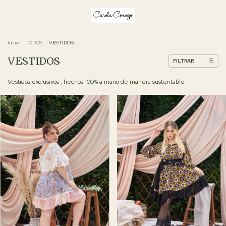
Inicio
.
TODOS
.
VESTIDOS
VESTIDOS
FILTRAR
Vestidos exclusivos , hechos 100% a mano de manera sustentable