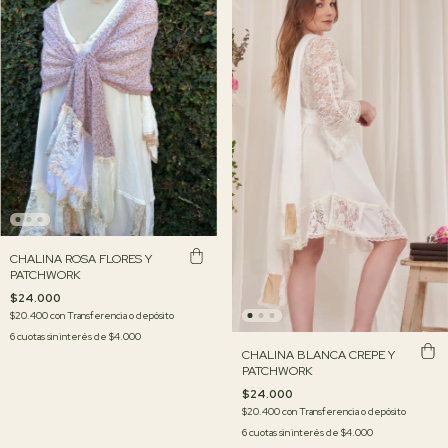
CHALINA ROSA FLORES Y
PATCHWORK
$24.000
$20.400
con
Transferencia o depósito
6
cuotas sin interés de
$4.000
CHALINA BLANCA CREPE Y
PATCHWORK
$24.000
$20.400
con
Transferencia o depósito
6
cuotas sin interés de
$4.000