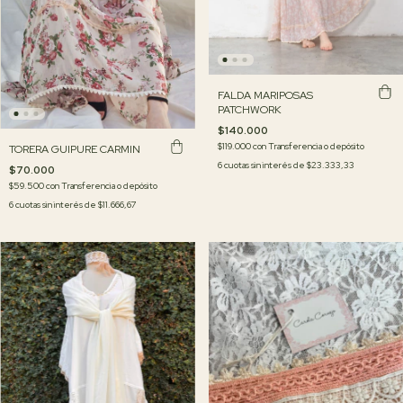
FALDA MARIPOSAS
PATCHWORK
$140.000
$119.000
con
Transferencia o depósito
TORERA GUIPURE CARMIN
6
cuotas sin interés de
$23.333,33
$70.000
$59.500
con
Transferencia o depósito
6
cuotas sin interés de
$11.666,67