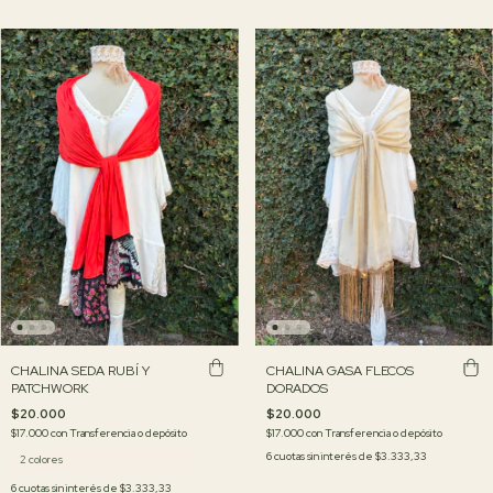
CHALINA SEDA RUBÍ Y
CHALINA GASA FLECOS
PATCHWORK
DORADOS
$20.000
$20.000
$17.000
con
Transferencia o depósito
$17.000
con
Transferencia o depósito
6
cuotas sin interés de
$3.333,33
2 colores
6
cuotas sin interés de
$3.333,33