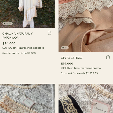
CHALINA NATURAL Y
PATCHWORK
$24.000
$20.400
con
Transferencia o depósito
6
cuotas sin interés de
$4.000
CINTO CEREZO
$14.000
$11.900
con
Transferencia o depósito
6
cuotas sin interés de
$2.333,33