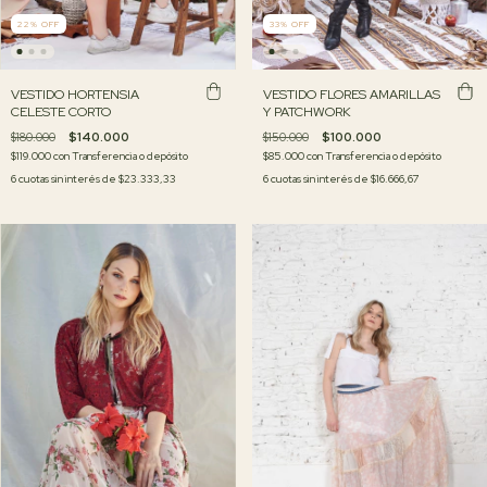
22
%
OFF
33
%
OFF
VESTIDO HORTENSIA
VESTIDO FLORES AMARILLAS
CELESTE CORTO
Y PATCHWORK
$180.000
$140.000
$150.000
$100.000
$119.000
con
Transferencia o depósito
$85.000
con
Transferencia o depósito
6
cuotas sin interés de
$23.333,33
6
cuotas sin interés de
$16.666,67