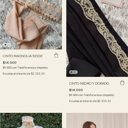
CINTO MAGNOLIA BEIGE
$14.000
$11.900
con
Transferencia o depósito
6
cuotas sin interés de
$2.333,33
CINTO NEGRO Y DORADO
$14.000
$11.900
con
Transferencia o depósito
6
cuotas sin interés de
$2.333,33