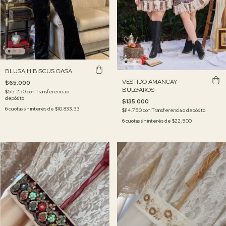
BLUSA HIBISCUS GASA
VESTIDO AMANCAY
$65.000
BULGAROS
$55.250
con
Transferencia o
depósito
$135.000
6
cuotas sin interés de
$10.833,33
$114.750
con
Transferencia o depósito
6
cuotas sin interés de
$22.500