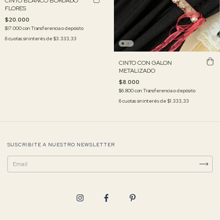
CINTO BLANCO BORDADO
FLORES
$20.000
$17.000
con
Transferencia o depósito
6
cuotas sin interés de
$3.333,33
CINTO CON GALON
METALIZADO
$8.000
$6.800
con
Transferencia o depósito
6
cuotas sin interés de
$1.333,33
SUSCRIBITE A NUESTRO NEWSLETTER