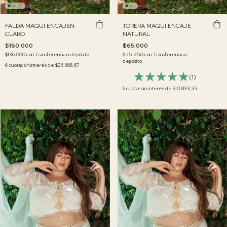
FALDA MAQUI ENCAJEN
TORERA MAQUI ENCAJE
CLARO
NATURAL
$160.000
$65.000
$136.000
con
Transferencia o depósito
$55.250
con
Transferencia o
depósito
6
cuotas sin interés de
$26.666,67
(1)
6
cuotas sin interés de
$10.833,33