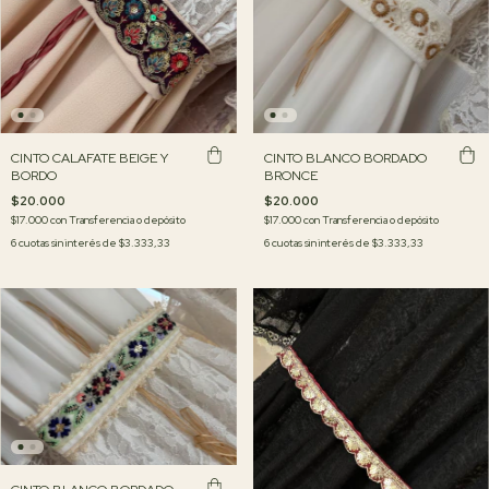
CINTO CALAFATE BEIGE Y
CINTO BLANCO BORDADO
BORDO
BRONCE
$20.000
$20.000
$17.000
con
Transferencia o depósito
$17.000
con
Transferencia o depósito
6
cuotas sin interés de
$3.333,33
6
cuotas sin interés de
$3.333,33