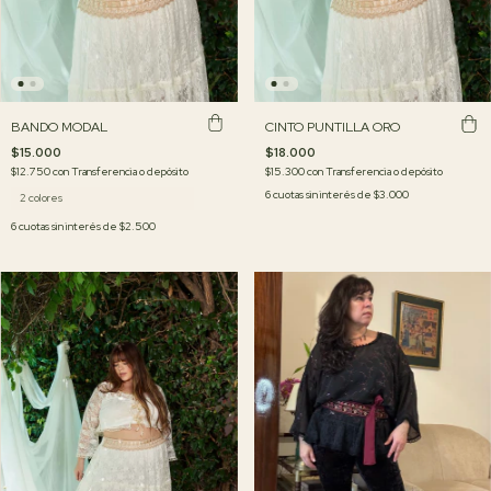
BANDO MODAL
CINTO PUNTILLA ORO
$15.000
$18.000
$12.750
con
Transferencia o depósito
$15.300
con
Transferencia o depósito
6
cuotas sin interés de
$3.000
2 colores
6
cuotas sin interés de
$2.500