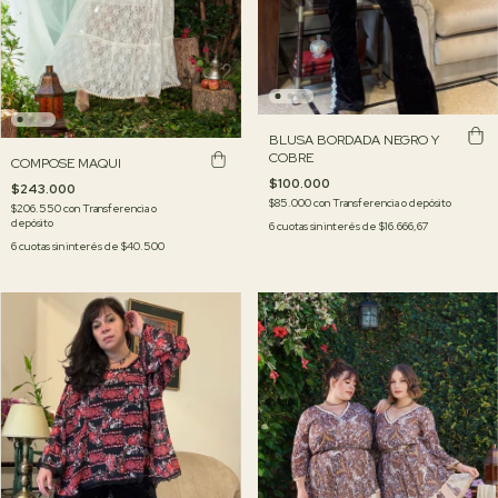
BLUSA BORDADA NEGRO Y
COBRE
COMPOSE MAQUI
$100.000
$243.000
$85.000
con
Transferencia o depósito
$206.550
con
Transferencia o
depósito
6
cuotas sin interés de
$16.666,67
6
cuotas sin interés de
$40.500