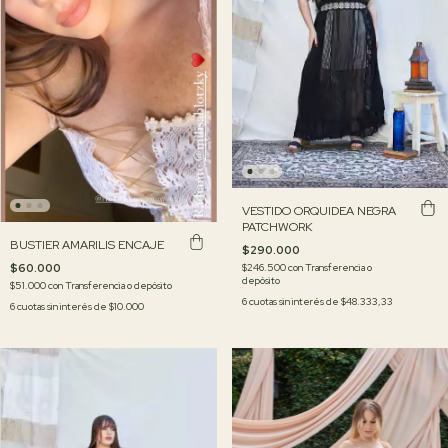
VESTIDO ORQUIDEA NEGRA
PATCHWORK
BUSTIER AMARILIS ENCAJE
$290.000
$60.000
$246.500
con
Transferencia o
depósito
$51.000
con
Transferencia o depósito
6
cuotas sin interés de
$48.333,33
6
cuotas sin interés de
$10.000