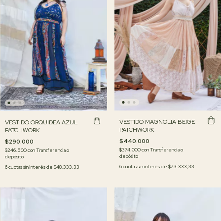
VESTIDO MAGNOLIA BEIGE
VESTIDO ORQUIDEA AZUL
PATCHWORK
PATCHWORK
$440.000
$290.000
$374.000
con
Transferencia o
$246.500
con
Transferencia o
depósito
depósito
6
cuotas sin interés de
$73.333,33
6
cuotas sin interés de
$48.333,33