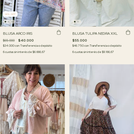
38
%
OFF
BLUSA TULIPA NEGRA XXL
BLUSA ARCO IRIS
$55.000
$65.000
$40.000
$46.750
con
Transferencia o depósito
$34.000
con
Transferencia o depósito
6
cuotas sin interés de
$9.166,67
6
cuotas sin interés de
$6.666,67