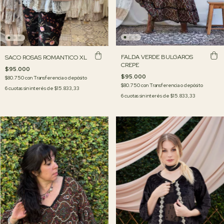
FALDA VERDE BULGAROS
SACO ROSAS ROMANTICO XL
CREPE
$95.000
$95.000
$80.750
con
Transferencia o depósito
$80.750
con
Transferencia o depósito
6
cuotas sin interés de
$15.833,33
6
cuotas sin interés de
$15.833,33