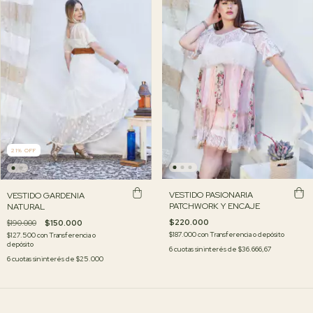
21
%
OFF
VESTIDO PASIONARIA
VESTIDO GARDENIA
PATCHWORK Y ENCAJE
NATURAL
$220.000
$190.000
$150.000
$187.000
con
Transferencia o depósito
$127.500
con
Transferencia o
depósito
6
cuotas sin interés de
$36.666,67
6
cuotas sin interés de
$25.000