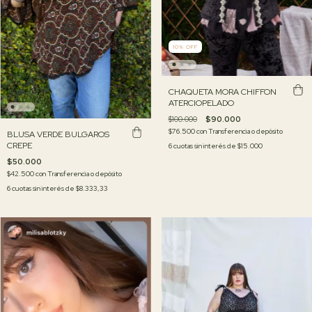
10
%
OFF
CHAQUETA MORA CHIFFON
ATERCIOPELADO
$100.000
$90.000
$76.500
con
Transferencia o depósito
BLUSA VERDE BULGAROS
CREPE
6
cuotas sin interés de
$15.000
$50.000
$42.500
con
Transferencia o depósito
6
cuotas sin interés de
$8.333,33